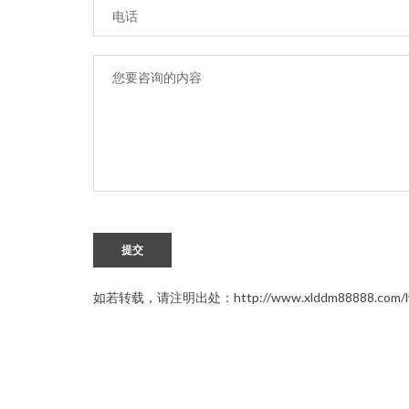
提交
如若转载，请注明出处：http://www.xlddm88888.com/ly