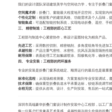
我们的设计团队深谙建筑美学与空间动力学，专注于折叠门
空间魔术师
：折叠门、窗能最大程度地开启空间，实现室内
个性化定制
：根据客户的建筑风格、功能需求及个人品味，
智能集成
：可选配智能控制系统，实现电动折叠、遥控、手机
三、 精密制造：工程部的匠心工艺
工程部与制造中心紧密协作，将设计蓝图转化为精良产品。
先进工艺
：采用数控切割、精密铣削、多角度组角等先进加
卓越性能
：产品注重气密性、水密性、抗风压及隔音隔热性能
耐用保障
：表面处理工艺如氟碳喷涂、阳极氧化等，确保色
四、 专业安装：工程部的闭环服务
专业的安装是折叠门窗系统稳定、顺滑运行的最后也是最重
标准化流程
：从现场精准测量、方案复核到专业安装调试，
技术保障
：确保重型折叠轨道水平承重达标，铰链系统调节
全程无忧
：提供从咨询、设计、生产到安装、售后的一站式
深圳市高端豪华折叠门窗设计制作安装中心工程部，以工厂
每一位客户打造兼具艺术美感、卓越性能与持久价值的折叠