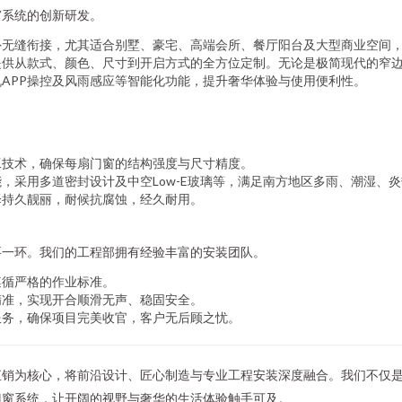
窗系统的创新研发。
外无缝衔接，尤其适合别墅、豪宅、高端会所、餐厅阳台及大型商业空间
提供从款式、颜色、尺寸到开启方式的全方位定制。无论是极简现代的窄
APP操控及风雨感应等智能化功能，提升奢华体验与使用便利性。
工技术，确保每扇门窗的结构强度与尺寸精度。
，采用多道密封设计及中空Low-E玻璃等，满足南方地区多雨、潮湿、
泽持久靓丽，耐候抗腐蚀，经久耐用。
要一环。我们的工程部拥有经验丰富的安装团队。
遵循严格的作业标准。
精准，实现开合顺滑无声、稳固安全。
服务，确保项目完美收官，客户无后顾之忧。
直销为核心，将前沿设计、匠心制造与专业工程安装深度融合。我们不仅
门窗系统，让开阔的视野与奢华的生活体验触手可及。