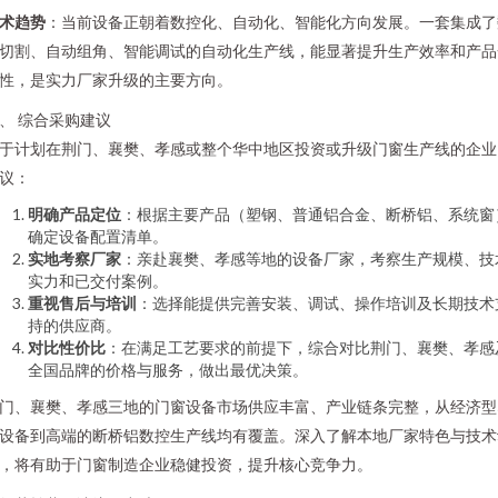
术趋势
：当前设备正朝着数控化、自动化、智能化方向发展。一套集成了
切割、自动组角、智能调试的自动化生产线，能显著提升生产效率和产品
性，是实力厂家升级的主要方向。
、 综合采购建议
于计划在荆门、襄樊、孝感或整个华中地区投资或升级门窗生产线的企业
议：
明确产品定位
：根据主要产品（塑钢、普通铝合金、断桥铝、系统窗
确定设备配置清单。
实地考察厂家
：亲赴襄樊、孝感等地的设备厂家，考察生产规模、技
实力和已交付案例。
重视售后与培训
：选择能提供完善安装、调试、操作培训及长期技术
持的供应商。
对比性价比
：在满足工艺要求的前提下，综合对比荆门、襄樊、孝感
全国品牌的价格与服务，做出最优决策。
门、襄樊、孝感三地的门窗设备市场供应丰富、产业链条完整，从经济型
设备到高端的断桥铝数控生产线均有覆盖。深入了解本地厂家特色与技术
，将有助于门窗制造企业稳健投资，提升核心竞争力。