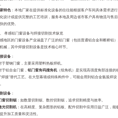
。
家特色
：本地厂家在提供标准化设备的往往能根据客户车间具体需求进行
化设计或提供完整的工艺培训，服务本地及周边省市客户具有物流与售后
快的优势。
、 孝感铝门窗设备与焊接切割技术纵览
感地区的门窗设备产业涵盖了广泛的铝门窗（包括普通铝合金和断桥铝）
机械，其中焊接切割设备是技术核心环节。
接设备
：
 对于塑钢门窗，主要采用塑料热板焊机。
 对于铝合金门窗，
铝门窗角码撞角机
（组角机）是实现高强度角部连接的
“焊接”替代工艺。在大型幕墙或特殊构件中，可能会用到铝合金氩弧焊设
。
割设备
：
门窗切割锯
：如数显切割锯、数控切割锯，追求切割精度与效率。
激光切割机
：在高精度、复杂图形的铝板、配件切割中应用日益广泛，能
提升加工质量和灵活性。