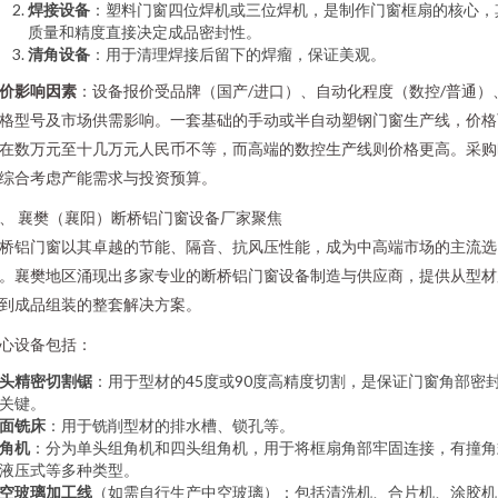
焊接设备
：塑料门窗四位焊机或三位焊机，是制作门窗框扇的核心，
质量和精度直接决定成品密封性。
清角设备
：用于清理焊接后留下的焊瘤，保证美观。
价影响因素
：设备报价受品牌（国产/进口）、自动化程度（数控/普通）
格型号及市场供需影响。一套基础的手动或半自动塑钢门窗生产线，价格
在数万元至十几万元人民币不等，而高端的数控生产线则价格更高。采购
综合考虑产能需求与投资预算。
、 襄樊（襄阳）断桥铝门窗设备厂家聚焦
桥铝门窗以其卓越的节能、隔音、抗风压性能，成为中高端市场的主流选
。襄樊地区涌现出多家专业的断桥铝门窗设备制造与供应商，提供从型材
到成品组装的整套解决方案。
心设备包括：
头精密切割锯
：用于型材的45度或90度高精度切割，是保证门窗角部密
关键。
面铣床
：用于铣削型材的排水槽、锁孔等。
角机
：分为单头组角机和四头组角机，用于将框扇角部牢固连接，有撞角
液压式等多种类型。
空玻璃加工线
（如需自行生产中空玻璃）：包括清洗机、合片机、涂胶机