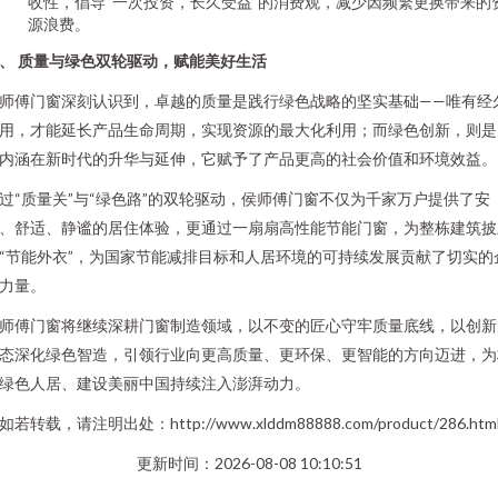
收性，倡导“一次投资，长久受益”的消费观，减少因频繁更换带来的
源浪费。
、 质量与绿色双轮驱动，赋能美好生活
师傅门窗深刻认识到，卓越的质量是践行绿色战略的坚实基础——唯有经
用，才能延长产品生命周期，实现资源的最大化利用；而绿色创新，则是
内涵在新时代的升华与延伸，它赋予了产品更高的社会价值和环境效益。
过“质量关”与“绿色路”的双轮驱动，侯师傅门窗不仅为千家万户提供了安
、舒适、静谧的居住体验，更通过一扇扇高性能节能门窗，为整栋建筑披
“节能外衣”，为国家节能减排目标和人居环境的可持续发展贡献了切实的
力量。
师傅门窗将继续深耕门窗制造领域，以不变的匠心守牢质量底线，以创新
态深化绿色智造，引领行业向更高质量、更环保、更智能的方向迈进，为
绿色人居、建设美丽中国持续注入澎湃动力。
如若转载，请注明出处：http://www.xlddm88888.com/product/286.htm
更新时间：2026-08-08 10:10:51