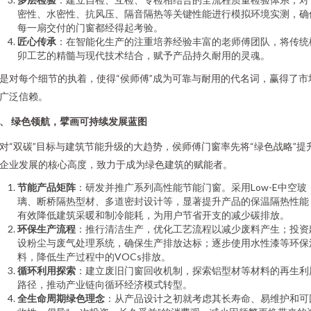
密性、水密性、抗风压、隔音隔热等关键性能进行模拟环境实测，确
每一扇交付的门窗都经得起考验。
匠心传承
：在智能化生产的注重培养经验丰富的老师傅团队，将传统
卯工艺的精髓与现代技术结合，赋予产品持久耐用的灵魂。
是对每个细节的执着，使得“侯师傅”成为可靠与耐用的代名词，赢得了市
广泛信赖。
、 绿色领航，擘画可持续发展蓝图
对“双碳”目标与建筑节能升级的大趋势，侯师傅门窗率先将“绿色战略”提
企业发展的核心高度，致力于成为绿色建筑的赋能者。
节能产品矩阵
：研发并推广系列高性能节能门窗。采用Low-E中空玻
璃、断桥隔热型材、多道密封设计等，显著提升产品的保温隔热性能
有效降低建筑采暖和制冷能耗，为用户节省开支的减少碳排放。
环保生产流程
：推行清洁生产，优化工艺流程以减少废料产生；投资
设粉尘与废气处理系统，确保生产排放达标；逐步使用水性漆等环保
料，降低生产过程中的VOCs排放。
循环利用探索
：建立废旧门窗回收机制，探索铝型材等材料的再生利
路径，推动产业链向循环经济模式转型。
全生命周期绿色理念
：从产品设计之初就考虑其长寿命、易维护和可