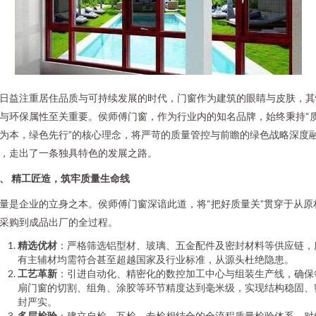
日益注重居住品质与可持续发展的时代，门窗作为建筑的眼睛与皮肤，其
与环保属性至关重要。侯师傅门窗，作为行业内的知名品牌，始终秉持“
为本，绿色先行”的核心理念，将严苛的质量管控与前瞻的绿色战略深度
，走出了一条独具特色的发展之路。
、 精工匠造，筑牢质量生命线
量是企业的立身之本。侯师傅门窗深谙此道，将“把好质量关”贯穿于从原
采购到成品出厂的全过程。
精选优材
：严格筛选铝型材、玻璃、五金配件及密封材料等供应链，
有主辅材均需符合甚至超越国家及行业标准，从源头杜绝隐患。
工艺革新
：引进自动化、精密化的数控加工中心与组装生产线，确保
扇门窗的切割、组角、涂胶等环节精度达到毫米级，实现结构稳固、
封严实。
多层检验
：建立自检、互检、专检相结合的全流程质量检验体系，对