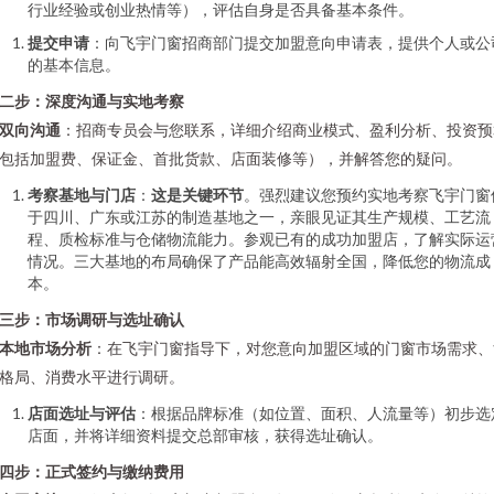
行业经验或创业热情等），评估自身是否具备基本条件。
提交申请
：向飞宇门窗招商部门提交加盟意向申请表，提供个人或公
的基本信息。
二步：深度沟通与实地考察
双向沟通
：招商专员会与您联系，详细介绍商业模式、盈利分析、投资预
包括加盟费、保证金、首批货款、店面装修等），并解答您的疑问。
考察基地与门店
：
这是关键环节
。强烈建议您预约实地考察飞宇门窗
于四川、广东或江苏的制造基地之一，亲眼见证其生产规模、工艺流
程、质检标准与仓储物流能力。参观已有的成功加盟店，了解实际运
情况。三大基地的布局确保了产品能高效辐射全国，降低您的物流成
本。
三步：市场调研与选址确认
本地市场分析
：在飞宇门窗指导下，对您意向加盟区域的门窗市场需求、
格局、消费水平进行调研。
店面选址与评估
：根据品牌标准（如位置、面积、人流量等）初步选
店面，并将详细资料提交总部审核，获得选址确认。
四步：正式签约与缴纳费用