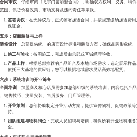
合同审议
：仔细审阅《飞宇门窗加盟合同》，明确双方权利、义务、特许
范围、供货价格政策、市场支持及违约责任等条款。
签署协议
：在无异议后，正式签署加盟合同，并按规定缴纳加盟费用
保证金。
五步：店面装修与上样
装修设计
：总部提供统一的店面设计标准和装修方案，确保品牌形象统一
施工与验收
：按图施工，完成后由总部或区域经理验收。
产品上样
：根据总部推荐的产品组合及本地市场需求，选定展示样品
依托三大基地的供应链，您可以根据地域需求灵活高效地配货。
六步：系统培训与开业筹备
全面培训
：加盟商及核心店员需参加总部组织的系统培训，内容包括产品
、销售技巧、测量安装、售后服务、门店管理等。
开业策划
：总部协助制定开业活动方案，提供宣传物料、促销政策等
持。
团队组建与物料到位
：完成人员招聘与培训，确保所有开业物料准备
全。
七步：正式开业与持续运营